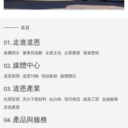
首頁
走進道恩
01.
集團簡介
董事長致辭
企業文化
企業榮譽
發展歷程
媒體中心
02.
道恩新聞
道恩刊物
視頻集錦
媒體關注
道恩產業
03.
化塑貿易
高分子新材料
鈦白粉
現代物流
煤炭工貿
金融服務
其他產業
產品與服務
04.