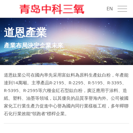
EN
道恩產業
產業布局決定企業未來
道恩鈦業公司在國內率先采用富鈦料為原料生產鈦白粉，年產能
達到14萬噸。主導產品R-2195、R-2295、R-5195、R-3395、
R-5395、R-2595等六種金紅石型鈦白粉，廣泛應用于涂料、造
紙、塑料、油墨等領域，以其優良的品質享譽海內外。公司被國
家化工行業生產力促進中心譽為國內同行業樣板工程，多年蟬聯
石化行業效能“領跑者”標桿企業。