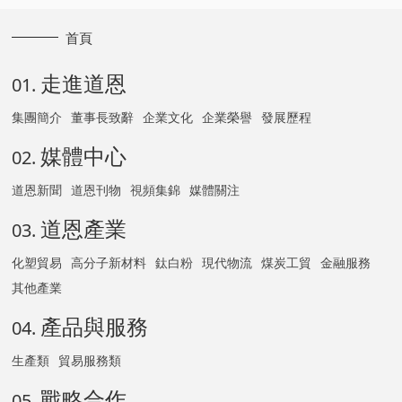
首頁
走進道恩
01.
集團簡介
董事長致辭
企業文化
企業榮譽
發展歷程
媒體中心
02.
道恩新聞
道恩刊物
視頻集錦
媒體關注
道恩產業
03.
化塑貿易
高分子新材料
鈦白粉
現代物流
煤炭工貿
金融服務
其他產業
產品與服務
04.
生產類
貿易服務類
戰略合作
05.